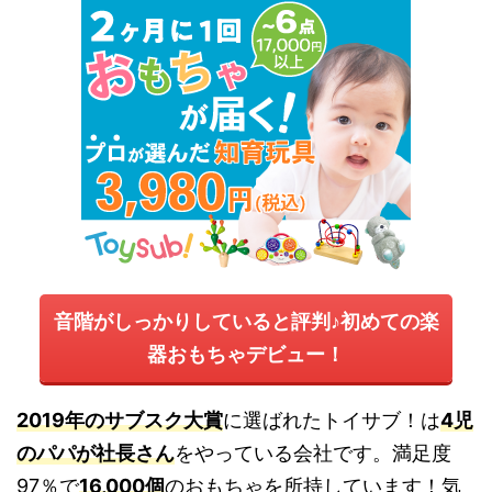
音階がしっかりしていると評判♪初めての楽
器おもちゃデビュー！
2019年のサブスク大賞
に選ばれたトイサブ！は
4児
のパパが社長さん
をやっている会社です。満足度
97％で
16,000個
のおもちゃを所持しています！気