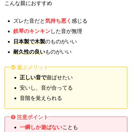
こんな親におすすめ
ズレた音だと
気持ち悪く
感じる
鉄琴のキンキン
した音が無理
日本製で木製
のものがいい
耐久性の良い
ものがいい
遊ぶメリット
正しい音で
遊ばせたい
安いし、音が合ってる
音階を覚えられる
注意ポイント
一瞬しか遊ばない
ことも