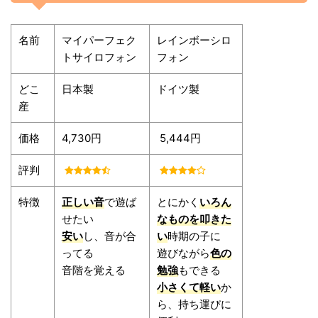
名前
マイパーフェク
レインボーシロ
トサイロフォン
フォン
どこ
日本製
ドイツ製
産
価格
4,730円
5,444円
評判
特徴
正しい音
で遊ば
とにかく
いろん
せたい
なものを叩きた
安い
し、音が合
い
時期の子に
ってる
遊びながら
色の
音階を覚える
勉強
もできる
小さくて軽い
か
ら、持ち運びに