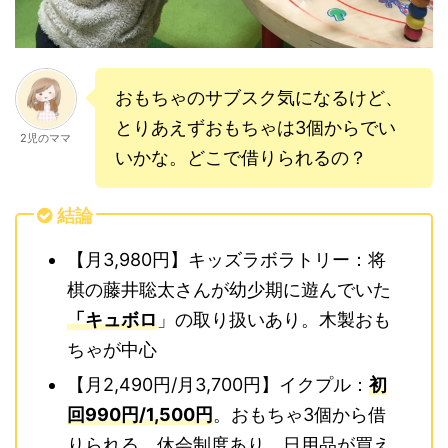
おもちゃのサブスク気になるけど、
とりあえずおもちゃは3個からでい
2児のママ
いかな。どこで借りられるの？
結論
【月3,980円】キッズラボラトリー：将
棋の藤井聡太さんが幼少期に遊んでいた
「キュボロ
」の取り扱いあり。木製おも
ちゃが中心
【月2,490円/月3,700円】イクプル：
初
回990円/1,500円
。おもちゃ3個から借
りられる。休会制度あり。日用品が買え