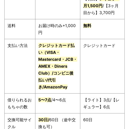
月1,500円
/【3ヶ月
目から】3,700円
送料
お届け時のみ+1,000
無料
円
支払い方法
クレジットカード払
クレジットカード
い（VISA・
Mastercard・JCB・
AMEX・Diners
Club）/コンビニ後
払い/代引
き/AmazonPay
借りられるお
5〜7点
/4〜6点
【ライト】3点/【レ
もちゃの数
ギュラー】6点
交換可能サイ
30日/
60日 （途中交
60日
クル
換も可）