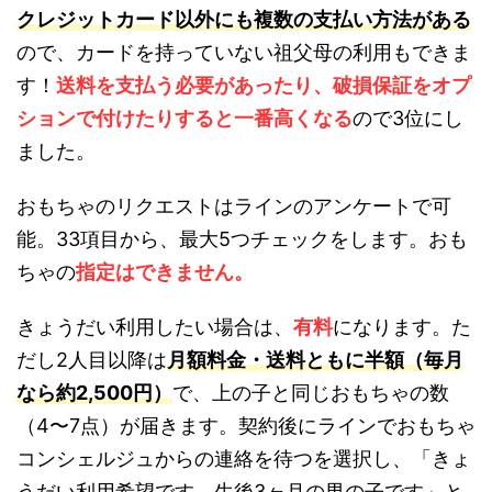
クレジットカード以外にも複数の支払い方法がある
ので、カードを持っていない祖父母の利用もできま
す！
送料を支払う必要があったり、破損保証をオプ
ションで付けたりすると一番高くなる
ので3位にし
ました。
おもちゃのリクエストはラインのアンケートで可
能。33項目から、最大5つチェックをします。おも
ちゃの
指定はできません。
きょうだい利用したい場合は、
有料
になります。た
だし2人目以降は
月額料金・送料ともに半額（毎月
なら約2,500円）
で、上の子と同じおもちゃの数
（4〜7点）が届きます。契約後にラインでおもちゃ
コンシェルジュからの連絡を待つを選択し、「きょ
うだい利用希望です。生後3ヶ月の男の子です」と