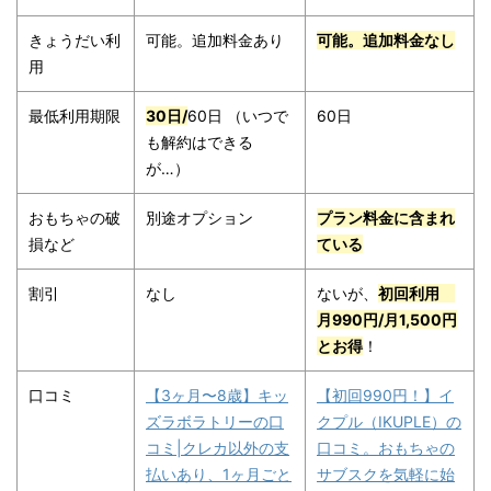
きょうだい利
可能。追加料金あり
可能。追加料金なし
用
最低利用期限
30日/
60日 （いつで
60日
も解約はできる
が…）
おもちゃの破
別途オプション
プラン料金に含まれ
損など
ている
割引
なし
ないが、
初回利用
月990円/月1,500円
とお得
！
口コミ
【3ヶ月〜8歳】キッ
【初回990円！】イ
ズラボラトリーの口
クプル（IKUPLE）の
コミ|クレカ以外の支
口コミ。おもちゃの
払いあり、1ヶ月ごと
サブスクを気軽に始