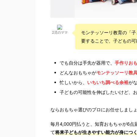
モンテッソーリ教育の「子
2児のママ
要することで、
子どもの可
でも自分は手先が器用で、
手作りお
どんなおもちゃが
モンテッソーリ教
忙しいから、
いちいち調べる余裕
が
子どもの可能性を伸ばしたいけど、
ならおもちゃ選びのプロにお任せしましょ
毎月4,000円払うと、知育おもちゃが
て
将来子どもが生きやすい能力が身につ