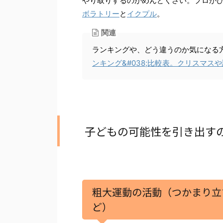
やり取りするのがめんどくさい。プロが
ボラトリー
と
イクプル
。
関連
ランキングや、どう違うのか気になる方
ンキング&#038;比較表。クリスマス
子どもの可能性を引き出す
粗大運動の活動（
つかまり立
ど
）