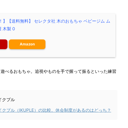
！】【送料無料】 セレクタ社 木のおもちゃ ベビージム ム
 木製 0
Amazon
て遊べるおもちゃ。追視やものを手で握って振るといった練習
イクプル
クプル（IKUPLE）の比較。休会制度があるのはどっち？