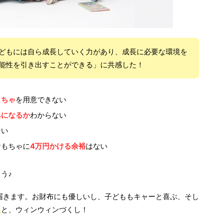
どもには自ら成長していく力があり、成長に必要な環境を
能性を引き出すことができる」に共感した！
もちゃ
を用意できない
具になるか
わからない
ない
おもちゃに
4万円かける余裕
はない
う♪
6点届きます。お財布にも優しいし、子どももキャーと喜ぶ、そし
く
と、ウィンウィンづくし！