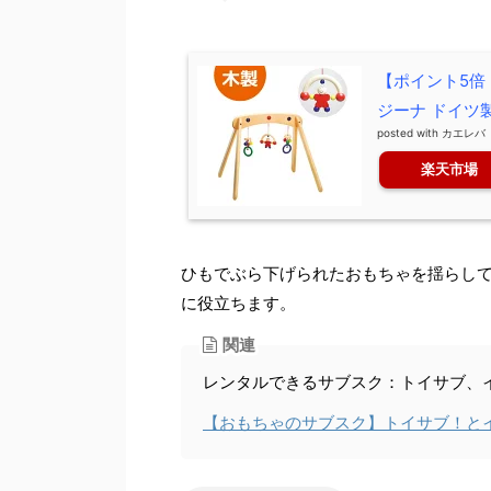
【ポイント5倍
ジーナ ドイツ製
posted with
カエレバ
楽天市場
ひもでぶら下げられたおもちゃを揺らし
に役立ちます。
関連
レンタルできるサブスク：
トイサブ、
【おもちゃのサブスク】トイサブ！とイ