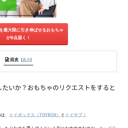
を最大限に引き伸ばせるおもちゃ
が6点届く！
目次
[
表示
]
したいか？おもちゃのリクエストをすると
のは、
トイボックス（TOYBOX）
と
トイサブ！