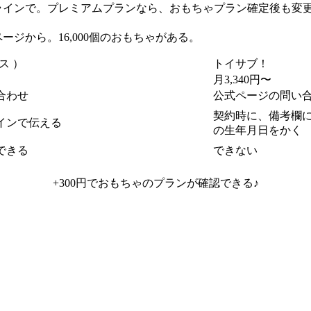
はラインで。プレミアムプランなら、
おもちゃプラン確定後も変
ページから。
16,000個のおもちゃ
がある。
ス ）
トイサブ！
月3,340円〜
合わせ
公式ページの問い
契約時に、備考欄
インで伝える
の生年月日をかく
できる
できない
+300円でおもちゃのプランが
確認できる♪