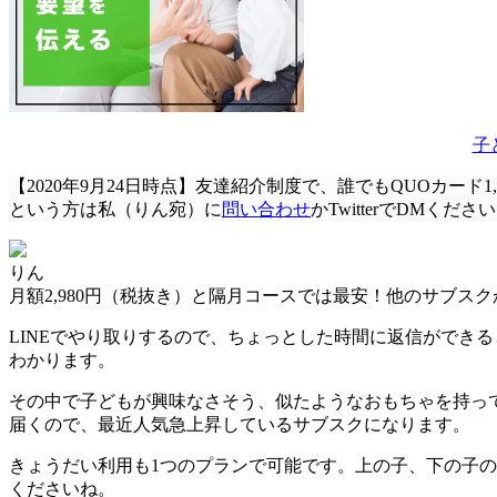
子
【2020年9月24日時点】友達紹介制度で、
誰でもQUOカード1,
という方は私（りん宛）に
問い合わせ
かTwitterでDMくださ
りん
月額2,980円（税抜き）と
隔月コースでは最安
！他のサブスク
LINEでやり取りするので、ちょっとした時間に返信ができ
わかります。
その中で子どもが興味なさそう、似たようなおもちゃを持っ
届く
ので、最近人気急上昇しているサブスクになります。
きょうだい利用も1つのプランで
可能です。上の子、下の子の
くださいね。