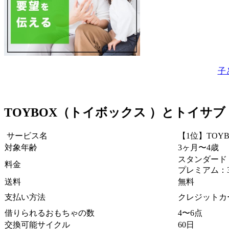
子
TOYBOX（トイボックス ）とトイサ
サービス名
【1位】TOYB
対象年齢
3ヶ月〜4歳
スタンダード：
料金
プレミアム：3,
送料
無料
支払い方法
クレジットカ
借りられるおもちゃの数
4〜6点
交換可能サイクル
60日