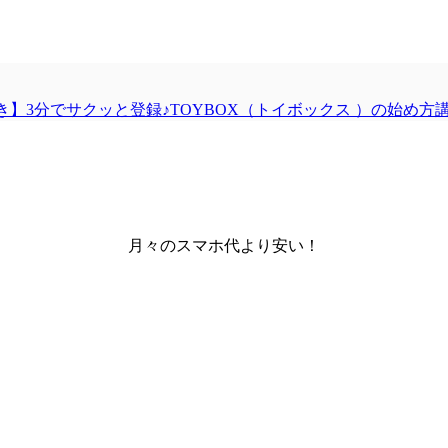
き】3分でサクッと登録♪TOYBOX（トイボックス ）の始め
月々のスマホ代より安い
！