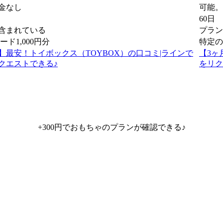
金なし
可能。
60日
含まれている
プラン
ド1,000円分
特定の
歳】最安！トイボックス（TOYBOX）の口コミ|ラインで
【3ヶ
クエストできる♪
をリク
+300円でおもちゃのプランが
確認できる♪