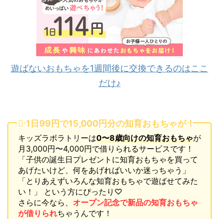
遊ばないおもちゃを1週間後に交換できるのはここ
だけ♪
1日99円で15,000円分の知育おもちゃが！
キッズラボラトリーは
0〜8歳向けの
知育おもちゃ
が
月3,000円〜4,000円で借りられる
サービスです！
「子供の誕生日プレゼントに知育おもちゃを買って
あげたいけど、何をあげればいいか迷っちゃう」
「とりあえずいろんな知育おもちゃで遊ばせてみた
い！」 という方にぴったり♡
さらに今なら、
オープン記念で新品の知育おもちゃ
が借りられ
ちゃうんです！