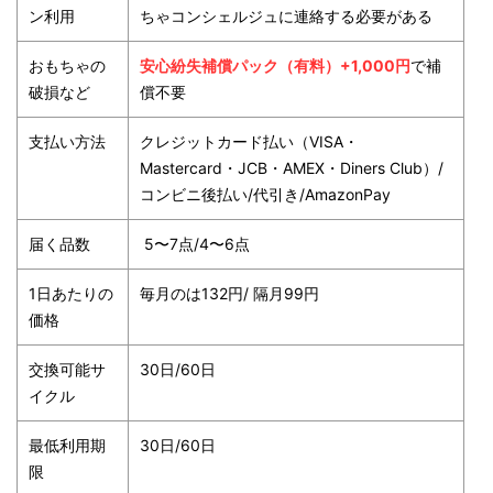
ン利用
ちゃコンシェルジュに連絡する必要がある
おもちゃの
安心紛失補償パック（有料）+1,000円
で補
破損など
償不要
支払い方法
クレジットカード払い（VISA・
Mastercard・JCB・AMEX・Diners Club）/
コンビニ後払い/代引き/AmazonPay
届く品数
5〜7点/4〜6点
1日あたりの
毎月のは132円/ 隔月99円
価格
交換可能サ
30日/60日
イクル
最低利用期
30日/60日
限