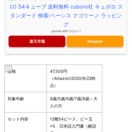
ロ) 54キューブ 送料無料 cuboro社 キュボロ ス
タンダード 検索:ベーシス クゴリーノ ラッピン
グ
posted with
カエレバ
楽天市場
Amazon
価格
47,500円
（Amazon/2020/9/22時
点）
対象年齢
4歳/5歳/6歳/7歳/8歳～大
人の方
セット内容
12種54ピース、ビー玉
×5、日本語入門書（解説