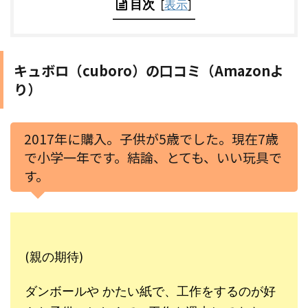
目次
[
表示
]
キュボロ（cuboro）の口コミ（Amazonよ
り）
2017年に購入。
子供が5歳でした。
現在7歳
で小学一年です。
結論、とても、いい玩具で
す。
(親の期待)
ダンボールや かたい紙で、工作をするのが好