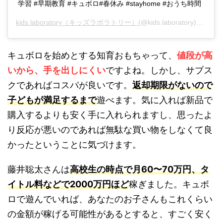
学習 #早期教育 #キュボロ#春休み #stayhome #おうち時間
kids.laboratory（キッズラボラトリー）
(@kids.laboratory)がシェアした投稿 -
キュボロを始めとする知育おもちゃって、
値段が高
いから、手を出しにくい
ですよね。しかし、サブス
クであればコスパが良いです。
返却期限がないので
子どもが満足するまで
遊べます。気に入れば新品で
購入するよりも安く手に入れられますし、思ったよ
り反応が悪いのであれば無駄な買い物をしなくて良
かったということに気づけます。
藤井聡太さんは
高校生の時点で月60〜70万円、タ
イトル料などで2000万円ほど
稼ぎました。
キュボ
ロで遊んでいれば、あなたのお子さんもこれくらい
の金額が稼げる可能性があるとすると、すごく安く