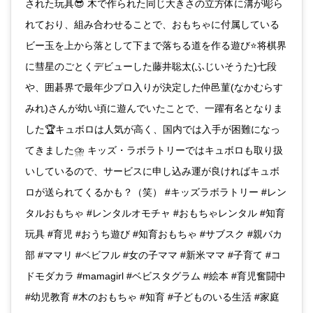
された玩具😎 木で作られた同じ大きさの立方体に溝が彫ら
れており、組み合わせることで、おもちゃに付属している
ビー玉を上から落として下まで落ちる道を作る遊び⭐将棋界
に彗星のごとくデビューした藤井聡太(ふじいそうた)七段
や、囲碁界で最年少プロ入りが決定した仲邑菫(なかむらす
みれ)さんが幼い頃に遊んでいたことで、一躍有名となりま
した🏆キュボロは人気が高く、国内では入手が困難になっ
てきました⛈ キッズ・ラボラトリーではキュボロも取り扱
いしているので、サービスに申し込み運が良ければキュボ
ロが送られてくるかも？（笑） #キッズラボラトリー #レン
タルおもちゃ #レンタルオモチャ #おもちゃレンタル #知育
玩具 #育児 #おうち遊び #知育おもちゃ #サブスク #親バカ
部 #ママリ #ベビフル #女の子ママ #新米ママ #子育て #コ
ドモダカラ #mamagirl #ベビスタグラム #絵本 #育児奮闘中
#幼児教育 #木のおもちゃ #知育 #子どものいる生活 #家庭